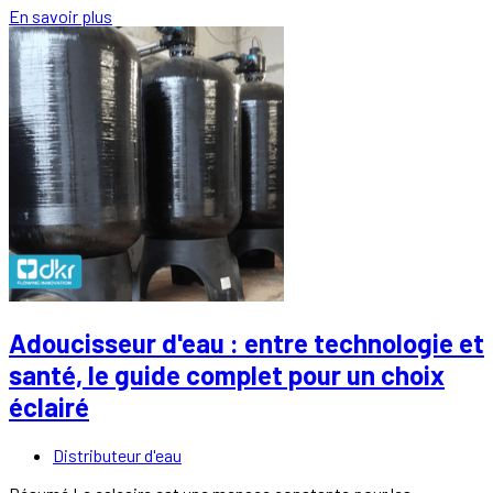
En savoir plus
Adoucisseur d'eau : entre technologie et
santé, le guide complet pour un choix
éclairé
Distributeur d'eau