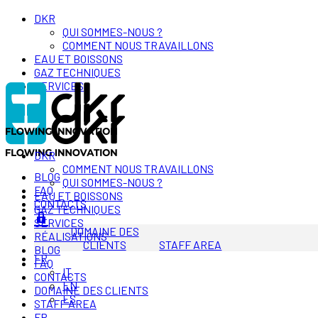
DKR
QUI SOMMES-NOUS ?
COMMENT NOUS TRAVAILLONS
EAU ET BOISSONS
GAZ TECHNIQUES
SERVICES
DKR
COMMENT NOUS TRAVAILLONS
BLOG
QUI SOMMES-NOUS ?
FAQ
EAU ET BOISSONS
CONTACTS
GAZ TECHNIQUES
SERVICES
DOMAINE DES
RÉALISATIONS
CLIENTS
STAFF AREA
BLOG
FR
FAQ
IT
CONTACTS
EN
DOMAINE DES CLIENTS
ES
STAFF AREA
FR