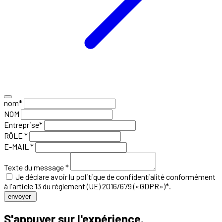
nom*
NOM
Entreprise*
RÔLE *
E-MAIL *
Texte du message *
Je déclare avoir lu
politique de confidentialité
conformément
à l'article 13 du règlement (UE) 2016/679 («GDPR»)*.
envoyer
S'appuyer sur l'expérience.