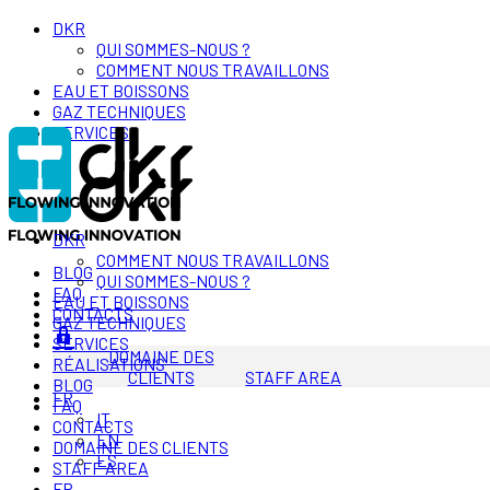
DKR
QUI SOMMES-NOUS ?
COMMENT NOUS TRAVAILLONS
EAU ET BOISSONS
GAZ TECHNIQUES
SERVICES
DKR
COMMENT NOUS TRAVAILLONS
BLOG
QUI SOMMES-NOUS ?
FAQ
EAU ET BOISSONS
CONTACTS
GAZ TECHNIQUES
SERVICES
DOMAINE DES
RÉALISATIONS
CLIENTS
STAFF AREA
BLOG
FR
FAQ
IT
CONTACTS
EN
DOMAINE DES CLIENTS
ES
STAFF AREA
FR