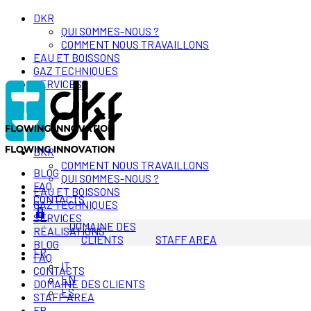
DKR
QUI SOMMES-NOUS ?
COMMENT NOUS TRAVAILLONS
EAU ET BOISSONS
GAZ TECHNIQUES
SERVICES
DKR
COMMENT NOUS TRAVAILLONS
BLOG
QUI SOMMES-NOUS ?
FAQ
EAU ET BOISSONS
CONTACTS
GAZ TECHNIQUES
SERVICES
DOMAINE DES
RÉALISATIONS
CLIENTS
STAFF AREA
BLOG
FR
FAQ
IT
CONTACTS
EN
DOMAINE DES CLIENTS
ES
STAFF AREA
FR