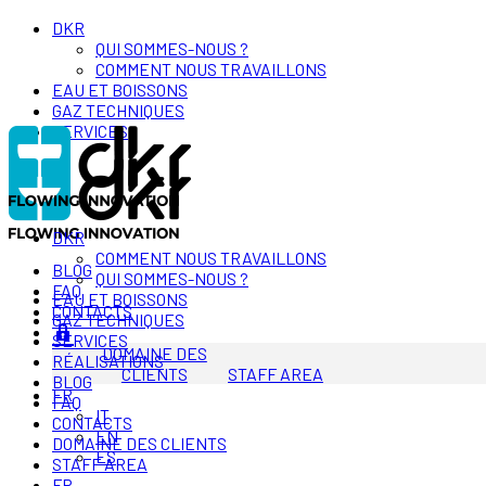
DKR
QUI SOMMES-NOUS ?
COMMENT NOUS TRAVAILLONS
EAU ET BOISSONS
GAZ TECHNIQUES
SERVICES
DKR
COMMENT NOUS TRAVAILLONS
BLOG
QUI SOMMES-NOUS ?
FAQ
EAU ET BOISSONS
CONTACTS
GAZ TECHNIQUES
SERVICES
DOMAINE DES
RÉALISATIONS
CLIENTS
STAFF AREA
BLOG
FR
FAQ
IT
CONTACTS
EN
DOMAINE DES CLIENTS
ES
STAFF AREA
FR