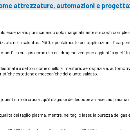
come attrezzature, automazioni e progettaz
olo essenziale, pur incidendo solo marginalmente sui costi compless
lizzate nella saldatura MAG, specialmente per applicazioni di carpent
ormanti”, in cui gas come elio ed idrogeno vengono aggiunti a quelli t
destinate a settori come quello alimentare, aerospaziale, automotive
eristiche estetiche e meccaniche del giunto saldato.
jouent un rôle crucial, qu'il s'agisse de découpe au laser, au plasma
ualità del taglio plasma, mentre, nel taglio laser, la purezza dei gas