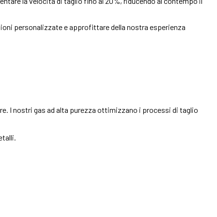
tare la velocità di taglio fino al 20%, riducendo al contempo il
zioni personalizzate e approfittare della nostra esperienza
ure. I nostri gas ad alta purezza ottimizzano i processi di taglio
talli.