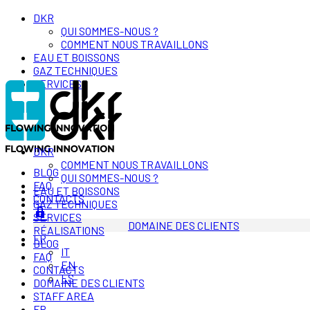
DKR
QUI SOMMES-NOUS ?
COMMENT NOUS TRAVAILLONS
EAU ET BOISSONS
GAZ TECHNIQUES
SERVICES
DKR
COMMENT NOUS TRAVAILLONS
BLOG
QUI SOMMES-NOUS ?
FAQ
EAU ET BOISSONS
CONTACTS
GAZ TECHNIQUES
SERVICES
DOMAINE DES CLIENTS
RÉALISATIONS
FR
BLOG
IT
FAQ
EN
CONTACTS
ES
DOMAINE DES CLIENTS
STAFF AREA
FR