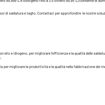
ero 99,999% e l’ossigeno fino a 3.5 ovvero 99,95%) consente di aumen
si di saldatura e taglio. Contattaci per approfondire le nostre solu
 elio e idrogeno, per migliorare l'efficienza e la qualità delle saldat
.
per migliorare la produttività e la qualità nella fabbricazione dei me