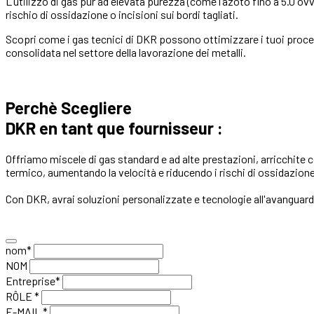
L’utilizzo di gas
pur
ad elevata purezza (come l’azoto fino a 5.0 ovv
rischio di ossidazione o incisioni sui bordi tagliati.
Scopri come i gas tecnici di DKR possono ottimizzare i tuoi proces
consolidata nel settore della lavorazione dei metalli.
Perchè Scegliere
DKR en tant que fournisseur :
Offriamo miscele di gas standard e ad alte prestazioni, arricchite con
termico, aumentando la velocità e riducendo i rischi di ossidazione
Con DKR, avrai soluzioni personalizzate e tecnologie all'avanguardia 
nom*
NOM
Entreprise*
RÔLE *
E-MAIL *