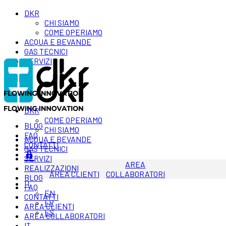
DKR
CHI SIAMO
COME OPERIAMO
ACQUA E BEVANDE
GAS TECNICI
SERVIZI
DKR
COME OPERIAMO
BLOG
CHI SIAMO
FAQ
ACQUA E BEVANDE
CONTATTI
GAS TECNICI
SERVIZI
AREA
REALIZZAZIONI
AREA CLIENTI
COLLABORATORI
BLOG
IT
FAQ
EN
CONTATTI
FR
AREA CLIENTI
ES
AREA COLLABORATORI
IT