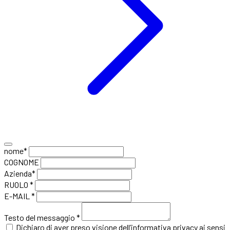
nome*
COGNOME
Azienda*
RUOLO *
E-MAIL *
Testo del messaggio *
Dichiaro di aver preso visione
dell’informativa privacy
ai sensi