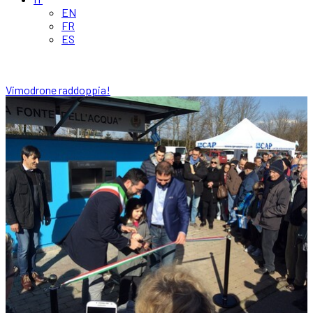
EN
FR
ES
Vimodrone raddoppia!