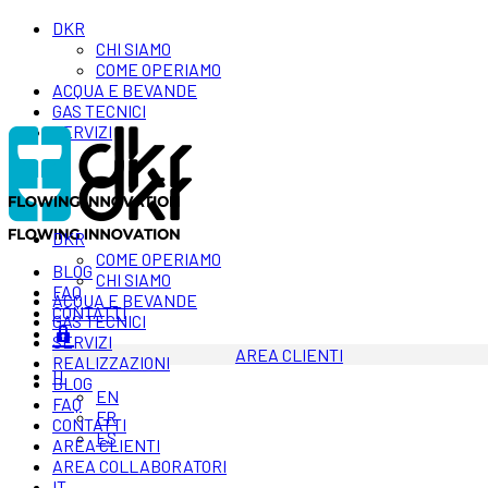
DKR
CHI SIAMO
COME OPERIAMO
ACQUA E BEVANDE
GAS TECNICI
SERVIZI
DKR
COME OPERIAMO
BLOG
CHI SIAMO
FAQ
ACQUA E BEVANDE
CONTATTI
GAS TECNICI
SERVIZI
AREA CLIENTI
REALIZZAZIONI
IT
BLOG
EN
FAQ
FR
CONTATTI
ES
AREA CLIENTI
AREA COLLABORATORI
IT