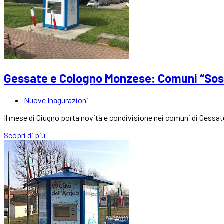
Gessate e Cologno Monzese: Comuni “Sost
Nuove Inagurazioni
Il mese di Giugno porta novità e condivisione nei comuni di Ges
Scopri di più