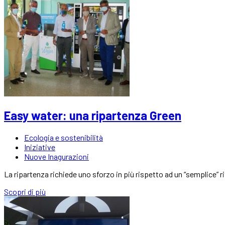
Easy water: una ripartenza Green
Ecologia e sostenibilità
Iniziative
Nuove Inagurazioni
La ripartenza richiede uno sforzo in più rispetto ad un “semplice” r
Scopri di più