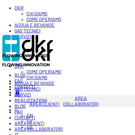
DKR
CHI SIAMO
COME OPERIAMO
ACQUA E BEVANDE
GAS TECNICI
SERVIZI
DKR
COME OPERIAMO
BLOG
CHI SIAMO
FAQ
ACQUA E BEVANDE
CONTATTI
GAS TECNICI
SERVIZI
AREA
REALIZZAZIONI
AREA CLIENTI
COLLABORATORI
BLOG
IT
FAQ
EN
CONTATTI
FR
AREA CLIENTI
ES
AREA COLLABORATORI
IT