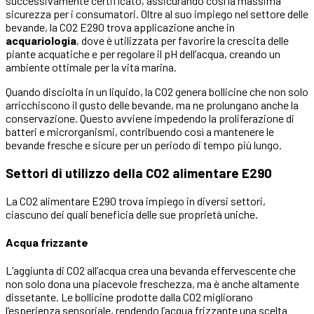
successivamente certificato, assicurando così la massima
sicurezza per i consumatori. Oltre al suo impiego nel settore delle
bevande, la CO2 E290 trova applicazione anche in
acquariologia
, dove è utilizzata per favorire la crescita delle
piante acquatiche e per regolare il pH dell’acqua, creando un
ambiente ottimale per la vita marina.
Quando disciolta in un liquido, la CO2 genera bollicine che non solo
arricchiscono il gusto delle bevande, ma ne prolungano anche la
conservazione. Questo avviene impedendo la proliferazione di
batteri e microrganismi, contribuendo così a mantenere le
bevande fresche e sicure per un periodo di tempo più lungo.
Settori di utilizzo della CO2 alimentare E290
La CO2 alimentare E290 trova impiego in diversi settori,
ciascuno dei quali beneficia delle sue proprietà uniche.
Acqua frizzante
L’aggiunta di CO2 all’acqua crea una bevanda effervescente che
non solo dona una piacevole freschezza, ma è anche altamente
dissetante. Le bollicine prodotte dalla CO2 migliorano
l’esperienza sensoriale, rendendo l’acqua frizzante una scelta