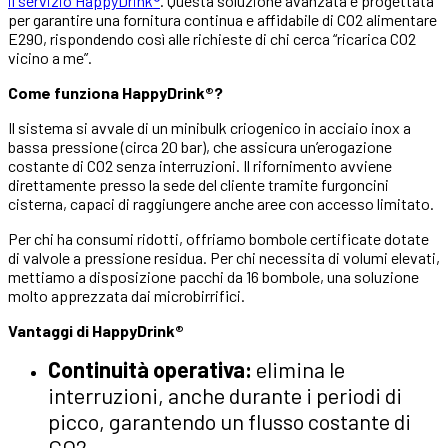
il servizio HappyDrink®
. Questa soluzione avanzata è progettata
per garantire una fornitura continua e affidabile di CO2 alimentare
E290, rispondendo così alle richieste di chi cerca “ricarica CO2
vicino a me”.
Come funziona HappyDrink®?
Il sistema si avvale di un minibulk criogenico in acciaio inox a
bassa pressione (circa 20 bar), che assicura un’erogazione
costante di CO2 senza interruzioni. Il rifornimento avviene
direttamente presso la sede del cliente tramite furgoncini
cisterna, capaci di raggiungere anche aree con accesso limitato.
Per chi ha consumi ridotti, offriamo bombole certificate dotate
di valvole a pressione residua. Per chi necessita di volumi elevati,
mettiamo a disposizione pacchi da 16 bombole, una soluzione
molto apprezzata dai microbirrifici.
Vantaggi di HappyDrink®
Continuità operativa:
elimina le
interruzioni, anche durante i periodi di
picco, garantendo un flusso costante di
CO2.