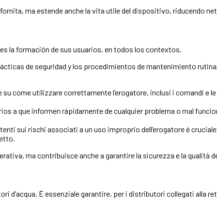
a fornita, ma estende anche la vita utile del dispositivo, riducendo n
es la formación de sus usuarios, en todos los contextos.
rácticas de seguridad y los procedimientos de mantenimiento rutina
e su come utilizzare correttamente l’erogatore, inclusi i comandi e 
arios a que informen rápidamente de cualquier problema o mal funci
tenti sui rischi associati a un uso improprio dell’erogatore è crucial
etto.
rativa, ma contribuisce anche a garantire la sicurezza e la qualità de
 d’acqua. È essenziale garantire, per i distributori collegati alla rete
.