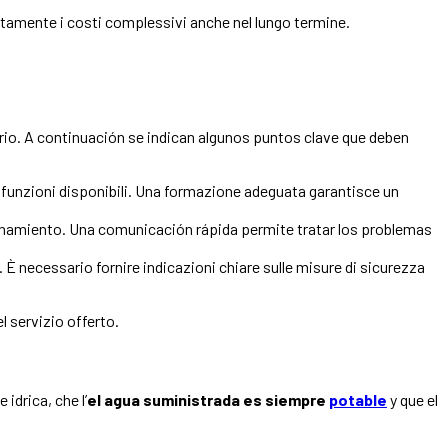
ettamente i costi complessivi anche nel lungo termine.
rio. A continuación se indican algunos puntos clave que deben
le funzioni disponibili. Una formazione adeguata garantisce un
onamiento. Una comunicación rápida permite tratar los problemas
e. È necessario fornire indicazioni chiare sulle misure di sicurezza
l servizio offerto.
 idrica, che l’
el agua suministrada es siempre
potable
y que el