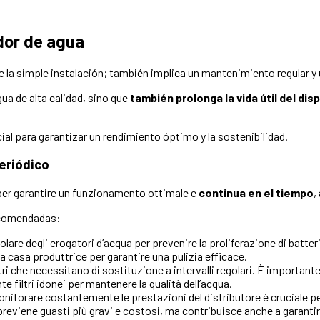
dor de agua
 la simple instalación; también implica un mantenimiento regular 
a de alta calidad, sino que
también prolonga la vida útil del dis
cial para garantizar un rendimiento óptimo y la sostenibilidad.
eriódico
per garantire un funzionamento ottimale e
continua en el tiempo
,
ecomendadas:
lare degli erogatori d’acqua per prevenire la proliferazione di batteri
la casa produttrice per garantire una pulizia efficace.
tri che necessitano di sostituzione a intervalli regolari. È importan
te filtri idonei per mantenere la qualità dell’acqua.
nitorare costantemente le prestazioni del distributore è cruciale 
eviene guasti più gravi e costosi, ma contribuisce anche a garantire