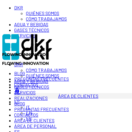
DKR
QUIÉNES SOMOS
CÓMO TRABAJAMOS
AGUA Y BEBIDAS
GASES TÉCNICOS
SERVICIOS
DKR
CÓMO TRABAJAMOS
BLOG
QUIÉNES SOMOS
PREGUNTAS FRECUENTES
AGUA Y BEBIDAS
CONTACTOS
GASES TÉCNICOS
SERVICIOS
ÁREA DE CLIENTES
REALIZACIONES
ES
BLOG
IT
PREGUNTAS FRECUENTES
EN
CONTACTOS
FR
ÁREA DE CLIENTES
ÁREA DE PERSONAL
ES