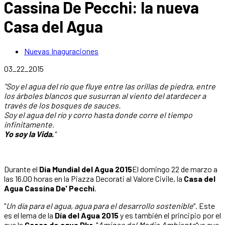
Cassina De Pecchi: la nueva
Casa del Agua
Nuevas Inaguraciones
03_22_2015
"Soy el agua del río que fluye entre las orillas de piedra, entre
los árboles blancos que susurran al viento del atardecer a
través de los bosques de sauces.
Soy el agua del río y corro hasta donde corre el tiempo
infinitamente.
Yo soy la Vida.
"
Durante el
Día Mundial del Agua 2015
El domingo 22 de marzo a
las 16.00 horas en la Piazza Decorati al Valore Civile, la
Casa del
Agua Cassina De' Pecchi
.
"
Un día para el agua, agua para el desarrollo sostenible
". Este
es el lema de la
Día del Agua 2015
y es también el principio por el
que la
Casas de agua Dkr
, "
Amigos del Medio Ambiente
"ya que