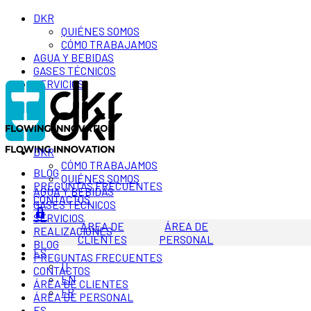
DKR
QUIÉNES SOMOS
CÓMO TRABAJAMOS
AGUA Y BEBIDAS
GASES TÉCNICOS
SERVICIOS
DKR
CÓMO TRABAJAMOS
BLOG
QUIÉNES SOMOS
PREGUNTAS FRECUENTES
AGUA Y BEBIDAS
CONTACTOS
GASES TÉCNICOS
SERVICIOS
ÁREA DE
ÁREA DE
REALIZACIONES
CLIENTES
PERSONAL
BLOG
ES
PREGUNTAS FRECUENTES
IT
CONTACTOS
EN
ÁREA DE CLIENTES
FR
ÁREA DE PERSONAL
ES