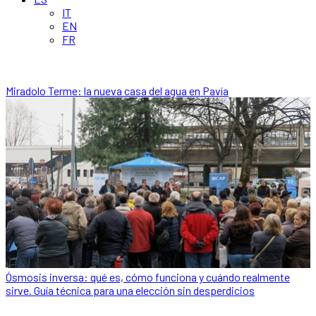
IT
EN
FR
Miradolo Terme: la nueva casa del agua en Pavía
Ósmosis inversa: qué es, cómo funciona y cuándo realmente
sirve. Guía técnica para una elección sin desperdicios