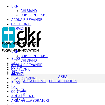
DKR
CHI SIAMO
COME OPERIAMO
ACQUA E BEVANDE
GAS TECNICI
SERVIZI
DKR
COME OPERIAMO
BLOG
CHI SIAMO
FAQ
ACQUA E BEVANDE
CONTATTI
GAS TECNICI
SERVIZI
AREA
REALIZZAZIONI
AREA CLIENTI
COLLABORATORI
BLOG
IT
FAQ
EN
CONTATTI
FR
AREA CLIENTI
ES
AREA COLLABORATORI
IT