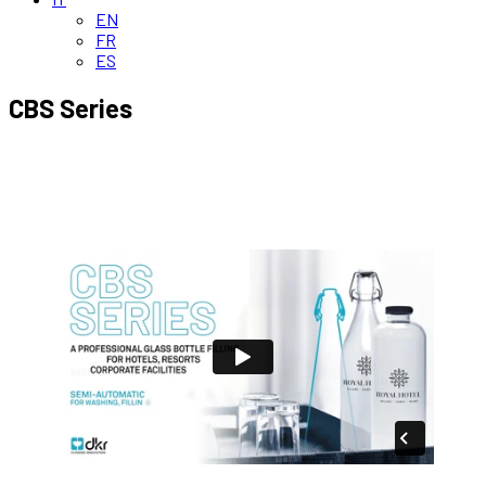
EN
FR
ES
CBS Series