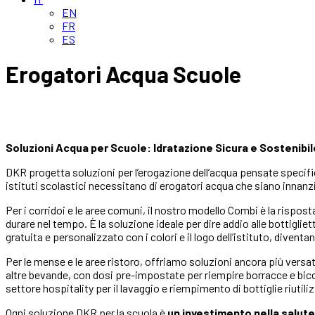
EN
FR
ES
Erogatori Acqua Scuole
Soluzioni Acqua per Scuole: Idratazione Sicura e Sostenibil
DKR progetta soluzioni per l’erogazione dell’acqua pensate specifi
istituti scolastici necessitano di erogatori acqua che siano innanzitu
Per i corridoi e le aree comuni, il nostro modello Combi è la rispos
durare nel tempo. È la soluzione ideale per dire addio alle bottiglie
gratuita e personalizzato con i colori e il logo dell’istituto, diven
Per le mense e le aree ristoro, offriamo soluzioni ancora più ver
altre bevande, con dosi pre-impostate per riempire borracce e bicc
settore hospitality per il lavaggio e riempimento di bottiglie riutil
Ogni soluzione DKR per la scuola è
un investimento nella salute