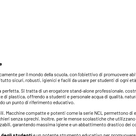
e
camente per il mondo della scuola, con l’obiettivo di promuovere abit
tto sicuri, robusti, igienici e facili da usare per studenti di ogni età
ta perfetta. Si tratta di un erogatore stand-alone professionale, costr
tte di plastica, offrendo a studenti e personale acqua di qualità, natu
tando un punto di riferimento educativo.
satili. Macchine compatte e potenti come la serie NCL permettono di
hieri senza sprechi. Inoltre, per le mense scolastiche che utilizzano
izzabili, garantendo massima igiene e un abbattimento drastico dei cost
 degli studenti
e un potente strumento educativo per promuovere la 