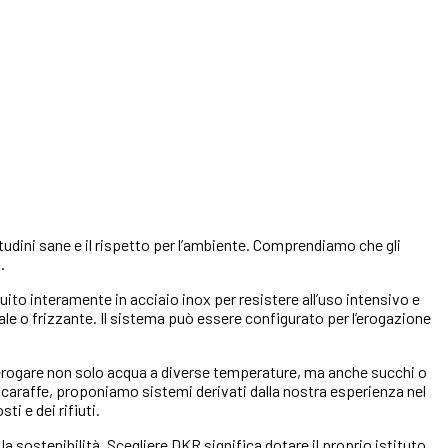
udini sane e il rispetto per l’ambiente. Comprendiamo che gli
.
uito interamente in acciaio inox per resistere all’uso intensivo e
rale o frizzante. Il sistema può essere configurato per l’erogazione
 erogare non solo acqua a diverse temperature, ma anche succhi o
 caraffe, proponiamo sistemi derivati dalla nostra esperienza nel
i e dei rifiuti.
sostenibilità. Scegliere DKR significa dotare il proprio istituto