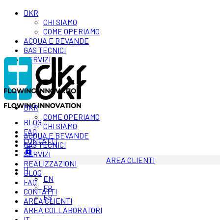
DKR
CHI SIAMO
COME OPERIAMO
ACQUA E BEVANDE
GAS TECNICI
SERVIZI
DKR
COME OPERIAMO
BLOG
CHI SIAMO
FAQ
ACQUA E BEVANDE
CONTATTI
GAS TECNICI
SERVIZI
AREA CLIENTI
REALIZZAZIONI
IT
BLOG
EN
FAQ
FR
CONTATTI
ES
AREA CLIENTI
AREA COLLABORATORI
IT