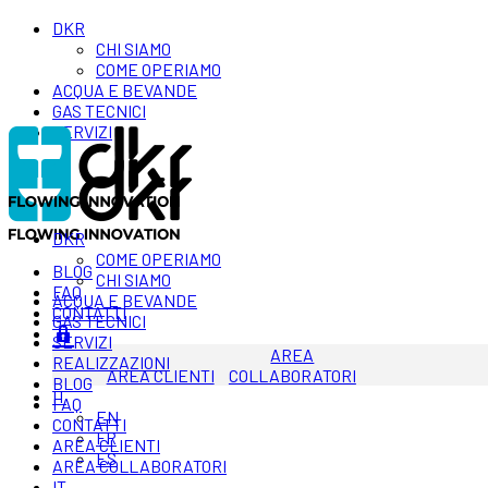
DKR
CHI SIAMO
COME OPERIAMO
ACQUA E BEVANDE
GAS TECNICI
SERVIZI
DKR
COME OPERIAMO
BLOG
CHI SIAMO
FAQ
ACQUA E BEVANDE
CONTATTI
GAS TECNICI
SERVIZI
AREA
REALIZZAZIONI
AREA CLIENTI
COLLABORATORI
BLOG
IT
FAQ
EN
CONTATTI
FR
AREA CLIENTI
ES
AREA COLLABORATORI
IT